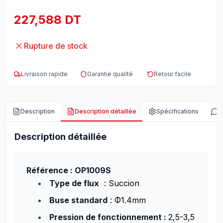
227,588 DT
Rupture de stock
Livraison rapide
Garantie qualité
Retour facile
Description
Description détaillée
Spécifications
A
Description détaillée
Référence : OP1009S
Type de flux
: Succion
Buse standard
: Φ1.4mm
Pression de fonctionnement :
2,5-3,5