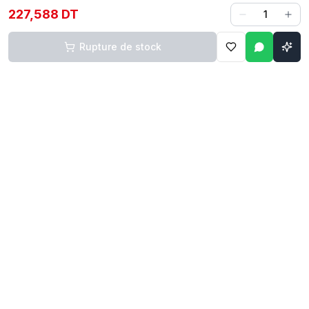
227,588 DT
1
Rupture de stock
Contact
Liens rapides
74 229 225
Accueil
29 524 102
Boutique
egm.commercial@topnet.tn
À propos
74 Av. d'Algérie, Sfax
Contact