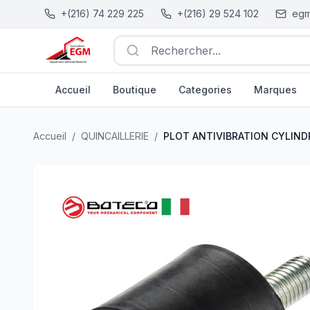
+(216) 74 229 225
+(216) 29 524 102
egm
Rechercher...
Accueil
Boutique
Categories
Marques
PLOT ANTIVIBRATION CYLINDRIQUE A TIGE ET TROU 
Accueil
/
QUINCAILLERIE
/
PLOT ANTIVIBRATION CYLINDR