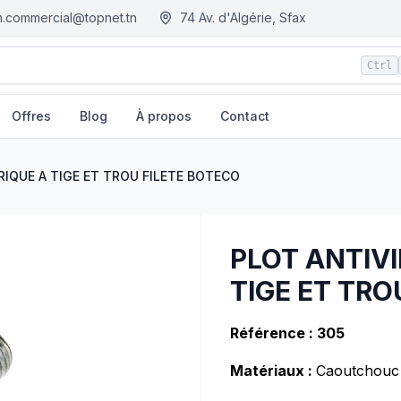
.commercial@topnet.tn
74 Av. d'Algérie, Sfax
Ctrl
Offres
Blog
À propos
Contact
FILETE BOTECO
| EGM.tn - Tunisie
IQUE A TIGE ET TROU FILETE BOTECO
PLOT ANTIV
TIGE ET TRO
Référence : 305
Matériaux :
Caoutchouc 