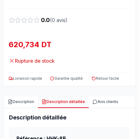
0.0
(
0
avis)
620,734 DT
Rupture de stock
Livraison rapide
Garantie qualité
Retour facile
Description
Description détaillée
Avis clients
Description détaillée
Référence : HHK-8B