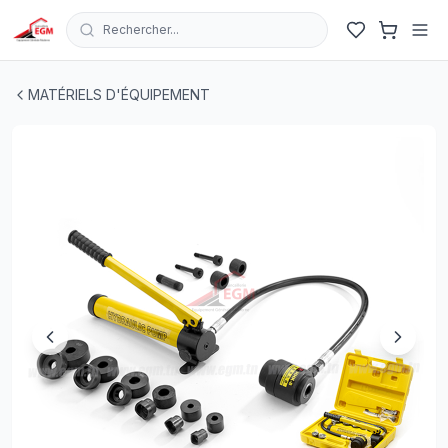
Rechercher...
POINCONNEUSE MOBILE 11 T 6PCS 22/27/34/43/49/60
MATÉRIELS D'ÉQUIPEMENT