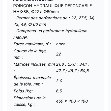
POINÇON HYDRAULIQUE DÉFONCABLE
HHK-8B, Φ22 à Φ60mm
- Permet des perforations de : 22, 27,5, 34,
43, 49, Φ 60 mm
- Comprend un perforateur hydraulique
manuel.
Force maximale, tf :
onze
Course de la tige,
22
mm :
Matrices incluses, mm
21,8 ; 27,6 ; 34.1 ;
:
42,7 ; 48,7 ; 60,5
Épaisseur maximale
3.0
de la tôle, mm :
Poids (kg:
6.5
Dimensions de la
450 x 400 x 160
caisse, kg :