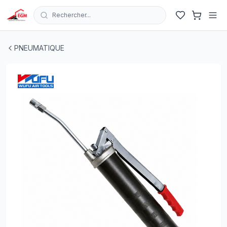
Rechercher...
POMPE A GRAISSE 450GR PS-5 WUFU
| EGM.tn - Tunisi
PNEUMATIQUE