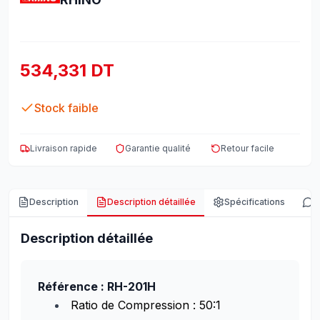
534,331 DT
Stock faible
Livraison rapide
Garantie qualité
Retour facile
Description
Description détaillée
Spécifications
A
Description détaillée
Référence : RH-201H
Ratio de Compression : 50:1