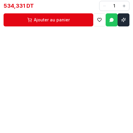
534,331 DT
1
Ajouter au panier
Contact
Liens rapides
74 229 225
Accueil
29 524 102
Boutique
egm.commercial@topnet.tn
À propos
74 Av. d'Algérie, Sfax
Contact