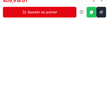
409,918 DT
1
Ajouter au panier
Contact
Liens rapides
74 229 225
Accueil
29 524 102
Boutique
egm.commercial@topnet.tn
À propos
74 Av. d'Algérie, Sfax
Contact
Mon compte