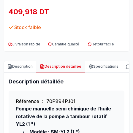
409,918 DT
Stock faible
Livraison rapide
Garantie qualité
Retour facile
Description
Description détaillée
Spécifications
A
Description détaillée
Référence : 70P894PJ01
Pompe manuelle semi chimique de l′huile
rotative de la pompe à tambour rotatif
YL2 (1 ")
Modèle : SM-YL2 (1 ")