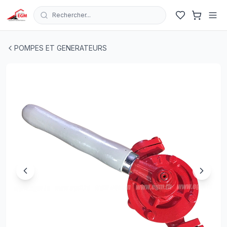
Rechercher...
Pompe JAPY YL2 (1 ") manuelle semi rotative
| EGM.tn - T
POMPES ET GENERATEURS