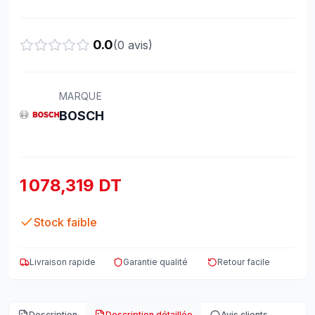
0.0
(
0
avis)
MARQUE
BOSCH
1 078,319 DT
Stock faible
Livraison rapide
Garantie qualité
Retour facile
Description
Description détaillée
Avis clients