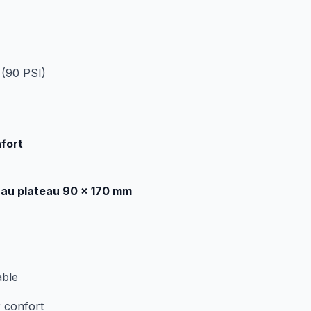
 (90 PSI)
nfort
 au plateau 90 × 170 mm
able
r confort