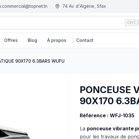
.commercial@topnet.tn
74 Av. d'Algérie, Sfax
Ctrl
Offres
Blog
À propos
Contact
 WUFU
| EGM.tn - Tunisie
TIQUE 90X170 6.3BARS WUFU
PONCEUSE V
90X170 6.3
Référence :
WFJ-1035
La
ponceuse vibrante 
pour les travaux de ponça