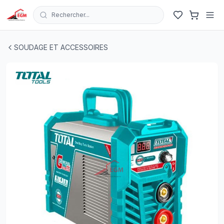
Rechercher...
POSTE SOUD A L'ARC INVERTER MMA 160A TOTAL
| EG
SOUDAGE ET ACCESSOIRES