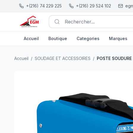
+(216) 74 229 225
+(216) 29 524 102
egm
Rechercher...
Accueil
Boutique
Categories
Marques
POSTE SOUDURE A L'ARC INVERTER ARC 250 AWELCO I
Accueil
/
SOUDAGE ET ACCESSOIRES
/
POSTE SOUDURE A