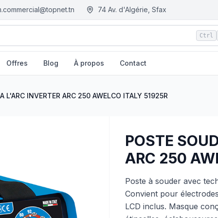
.commercial@topnet.tn
74 Av. d'Algérie, Sfax
Ctrl
Offres
Blog
À propos
Contact
TALY 51925R
| EGM.tn - Tunisie
 L'ARC INVERTER ARC 250 AWELCO ITALY 51925R
POSTE SOUD
ARC 250 AWE
Poste à souder avec techn
Convient pour électrodes
LCD inclus. Masque conçu