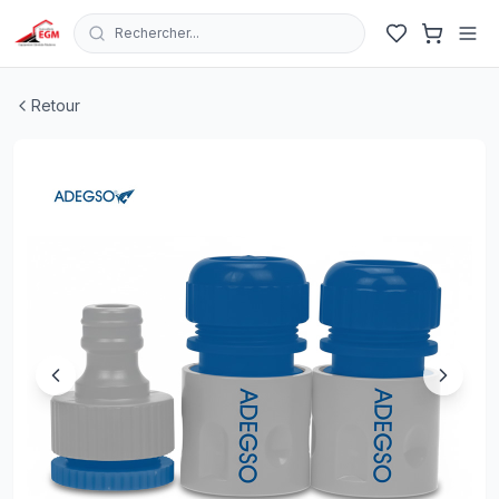
Rechercher...
RACCORD RAPIDE POUR TUYAU 1/2" ABS 3PCS ADEGS
Retour