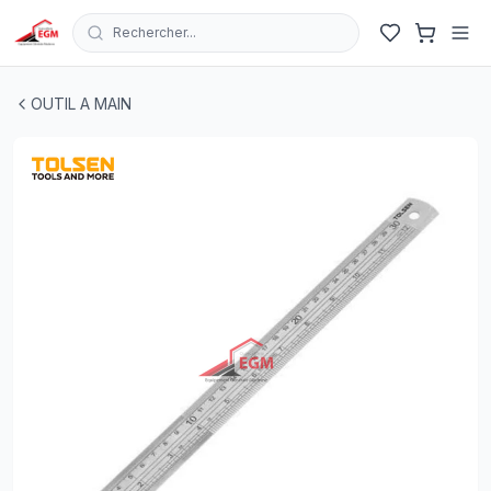
Rechercher...
REGLE PLATE EN INOX 600X30X1.2MM TOLSEN
| EGM.tn 
OUTIL A MAIN