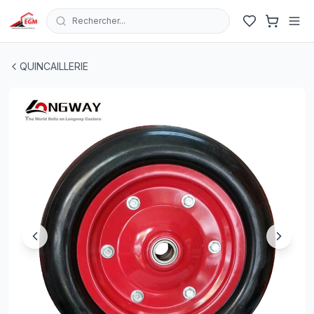
Rechercher...
Roue de chariot D 350 REF 4051A
| EGM.tn - Tunisie
QUINCAILLERIE