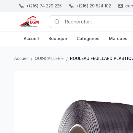
+(216) 74 229 225
+(216) 29 524 102
egm
Rechercher...
Accueil
Boutique
Categories
Marques
ROULEAU FEUILLARD PLASTIQUE 12X0.55 NOIR 12.5KG
Accueil
/
QUINCAILLERIE
/
ROULEAU FEUILLARD PLASTIQU