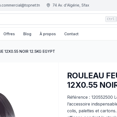
.commercial@topnet.tn
74 Av. d'Algérie, Sfax
Ctrl
Offres
Blog
À propos
Contact
 EGYPT
| EGM.tn - Tunisie
E 12X0.55 NOIR 12.5KG EGYPT
ROULEAU FE
12X0.55 NOI
Référence : 120552500 Le
l’accessoire indispensab
colis, palettes et carton