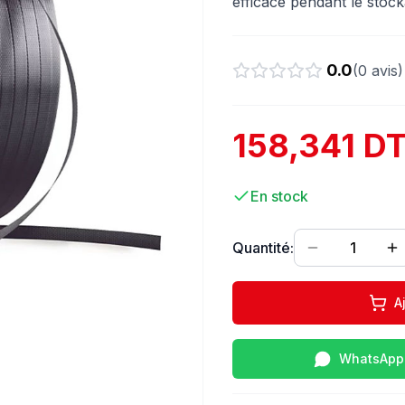
efficace pendant le stock
0.0
(
0
avis)
158,341 D
En stock
Quantité:
1
A
WhatsApp