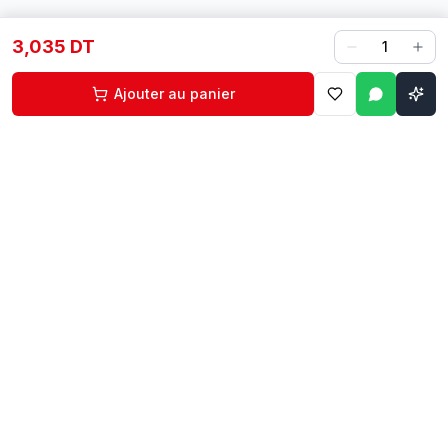
3,035 DT
1
Ajouter au panier
Contact
Liens rapides
74 229 225
Accueil
29 524 102
Boutique
egm.commercial@topnet.tn
À propos
74 Av. d'Algérie, Sfax