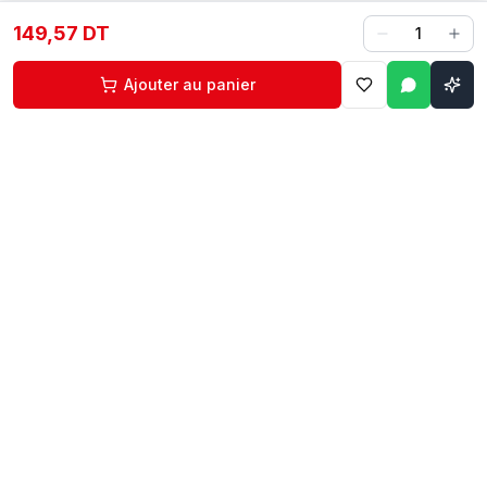
149,57 DT
1
Ajouter au panier
Contact
Liens rapides
74 229 225
Accueil
29 524 102
Boutique
egm.commercial@topnet.tn
À propos
74 Av. d'Algérie, Sfax
Contact