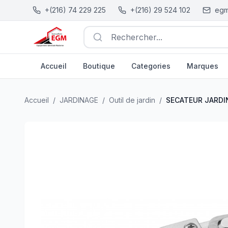
+(216) 74 229 225
+(216) 29 524 102
egm
Rechercher...
Accueil
Boutique
Categories
Marques
SECATEUR JARDINIER LAME INOX PRO TOLSEN
| EGM.t
Accueil
/
JARDINAGE
/
Outil de jardin
/
SECATEUR JARDI