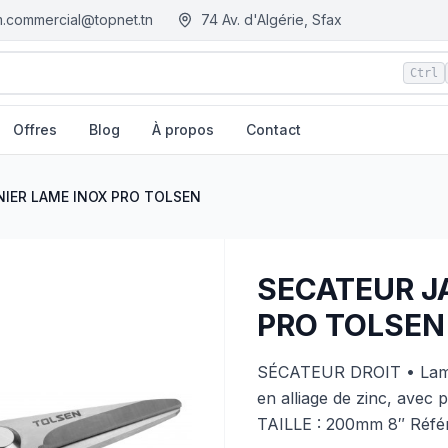
.commercial@topnet.tn
74 Av. d'Algérie, Sfax
Ctrl
Offres
Blog
À propos
Contact
n - Tunisie
NIER LAME INOX PRO TOLSEN
SECATEUR J
PRO TOLSEN
SÉCATEUR DROIT • Lame 
en alliage de zinc, avec 
TAILLE : 200mm 8″ Référ