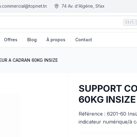
.commercial@topnet.tn
74 Av. d'Algérie, Sfax
Ctrl
Offres
Blog
À propos
Contact
M.tn - Tunisie
UR A CADRAN 60KG INSIZE
SUPPORT C
60KG INSIZE
Référence : 6201-60 Ins
indicateur numérique/à ca