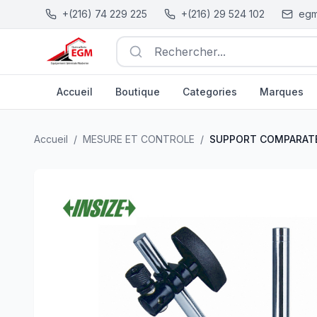
+(216) 74 229 225
+(216) 29 524 102
egm
Rechercher...
Accueil
Boutique
Categories
Marques
SUPPORT COMPARATEUR A CADRAN 60KG INSIZE
| EG
Accueil
/
MESURE ET CONTROLE
/
SUPPORT COMPARATE