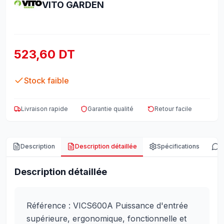
VITO GARDEN
523,60 DT
Stock faible
Livraison rapide
Garantie qualité
Retour facile
Description
Description détaillée
Spécifications
A
Description détaillée
Référence : VICS600A Puissance d'entrée
supérieure, ergonomique, fonctionnelle et