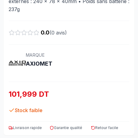
externes : 240 x 78 x 40mm • Poids sans batterie :
237g
0.0
(
0
avis)
MARQUE
AXIOMET
101,999 DT
Stock faible
Livraison rapide
Garantie qualité
Retour facile