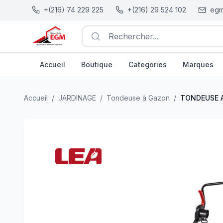
+(216) 74 229 225
+(216) 29 524 102
egm
Rechercher...
Accueil
Boutique
Categories
Marques
TONDEUSE A GAZON 1400W 34CM LEA
| EGM.tn - Tunis
Accueil
/
JARDINAGE
/
Tondeuse à Gazon
/
TONDEUSE 