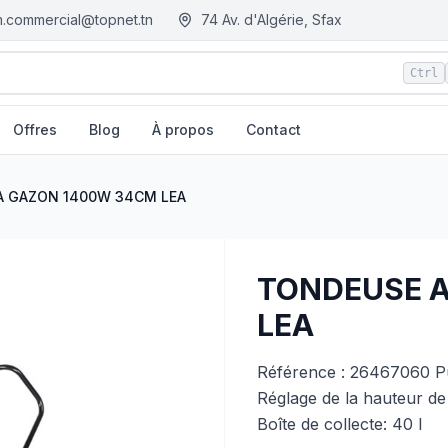
.commercial@topnet.tn
74 Av. d'Algérie, Sfax
Ctrl
Offres
Blog
À propos
Contact
ie
A GAZON 1400W 34CM LEA
TONDEUSE 
LEA
Référence : 26467060 P
Réglage de la hauteur de
Boîte de collecte: 40 l