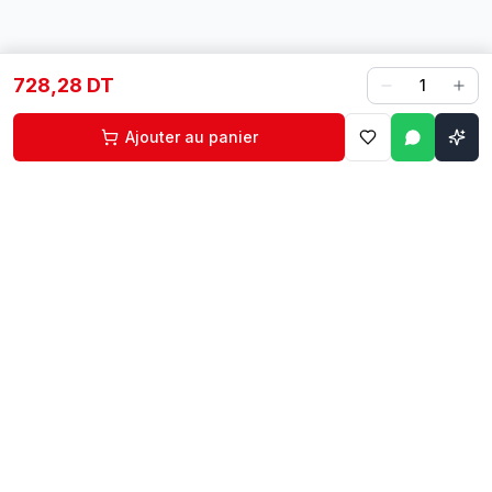
728,28 DT
1
Ajouter au panier
Contact
Liens rapides
74 229 225
Accueil
29 524 102
Boutique
egm.commercial@topnet.tn