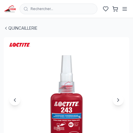
Rechercher...
TUBE COLLE FREINFILET NORMAL 243 24ML LOCTITE
|
QUINCAILLERIE