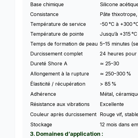
Base chimique
Silicone acéti
Consistance
Pâte thixotrope
Température de service
-50 °C à +300 °C
Température de pointe
Jusqu’à +315 °C
Temps de formation de peau
5–15 minutes (se
Durcissement complet
24 heures pour 
Dureté Shore A
≃ 25–30
Allongement à la rupture
≃ 250–300 %
Élasticité / récupération
> 85 %
Adhérence
Métal, céramique
Résistance aux vibrations
Excellente
Couleur après durcissement
Rouge vif, stabl
Stockage
12 mois dans emb
3. Domaines d’application :