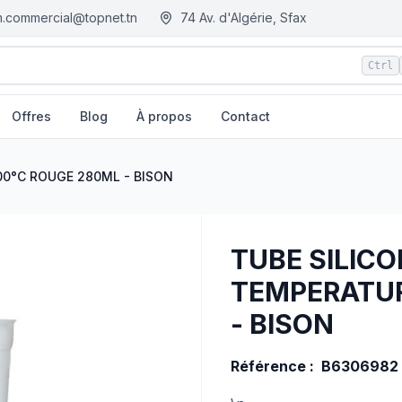
.commercial@topnet.tn
74 Av. d'Algérie, Sfax
Ctrl
Offres
Blog
À propos
Contact
OUGE 280ML - BISON
| EGM.tn - Tunisie
00°C ROUGE 280ML - BISON
TUBE SILICO
TEMPERATUR
- BISON
Référence : B6306982