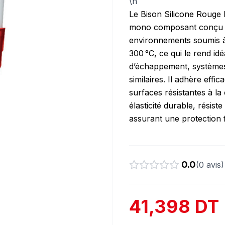
\n
Le Bison Silicone Rouge 
mono composant conçu pou
environnements soumis à 
300 °C, ce qui le rend id
d’échappement, systèmes 
similaires. Il adhère eff
surfaces résistantes à la
élasticité durable, résist
assurant une protection fi
0.0
(
0
avis)
41,398 DT