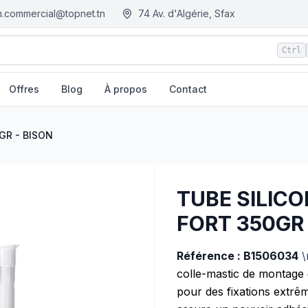
.commercial@topnet.tn
74 Av. d'Algérie, Sfax
Ctrl
Offres
Blog
À propos
Contact
ISON
| EGM.tn - Tunisie
GR - BISON
TUBE SILIC
FORT 350GR 
Référence : B1506034
\
colle-mastic de montage
pour des fixations extrê