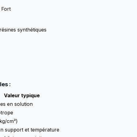
 Fort
résines synthétiques
es :
Valeur typique
es en solution
otrope
 kg/cm²)
on support et température