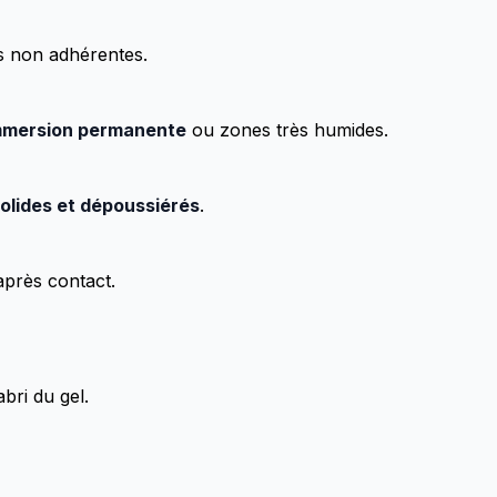
s non adhérentes.
immersion permanente
ou zones très humides.
solides et dépoussiérés
.
 après contact.
abri du gel.