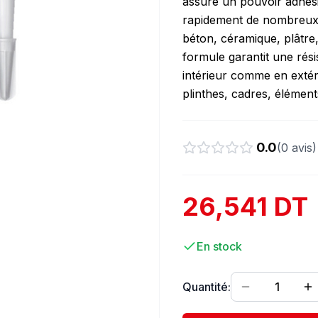
assure un pouvoir adhésif
rapidement de nombreux m
béton, céramique, plâtre,
formule garantit une rési
intérieur comme en extér
plinthes, cadres, élément
0.0
(
0
avis)
26,541 DT
En stock
Quantité:
1