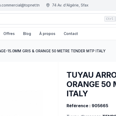
.commercial@topnet.tn
74 Av. d'Algérie, Sfax
Ctrl
Offres
Blog
À propos
Contact
TENDER MTP ITALY
| EGM.tn - Tunisie
GE-15.0MM GRIS & ORANGE 50 METRE TENDER MTP ITALY
TUYAU ARRO
ORANGE 50 
ITALY
Référence : 905665