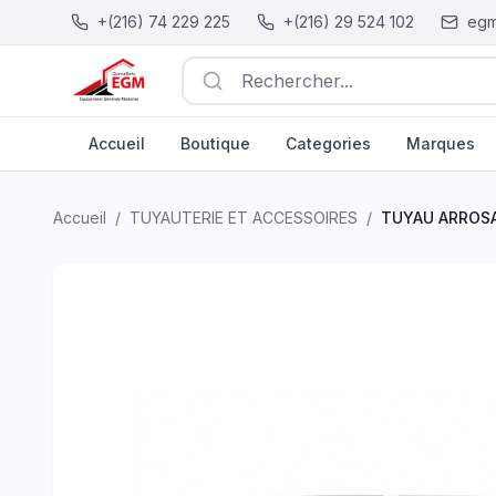
+(216) 74 229 225
+(216) 29 524 102
egm
Rechercher...
Accueil
Boutique
Categories
Marques
TUYAU ARROSAGE-15.0MM GRIS & ORANGE 50 METRE 
Accueil
/
TUYAUTERIE ET ACCESSOIRES
/
TUYAU ARROSA