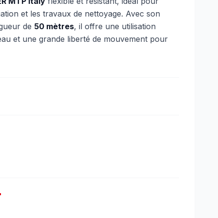
R MTP Italy
flexible et résistant, idéal pour
rigation et les travaux de nettoyage. Avec son
ngueur de
50 mètres
, il offre une utilisation
’eau et une grande liberté de mouvement pour
T