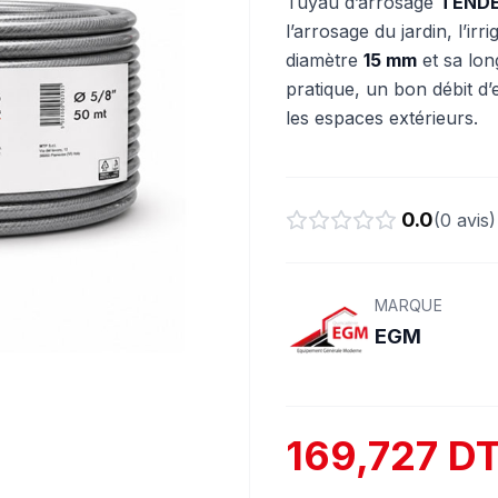
Tuyau d’arrosage
TENDE
l’arrosage du jardin, l’ir
diamètre
15 mm
et sa lo
pratique, un bon débit d
les espaces extérieurs.
0.0
(
0
avis)
MARQUE
EGM
169,727 D