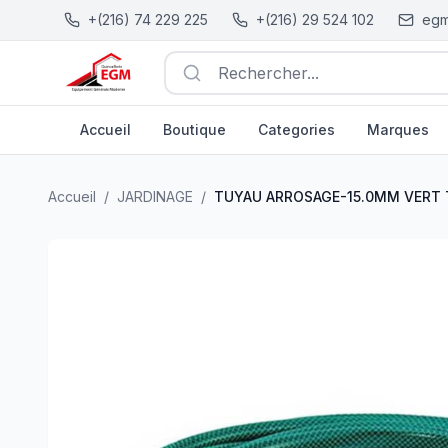
+(216) 74 229 225
+(216) 29 524 102
egm
Rechercher...
Accueil
Boutique
Categories
Marques
TUYAU ARROSAGE-15.0MM VERT TRESSE 25 METRE SIR
Accueil
/
JARDINAGE
/
TUYAU ARROSAGE-15.0MM VERT T