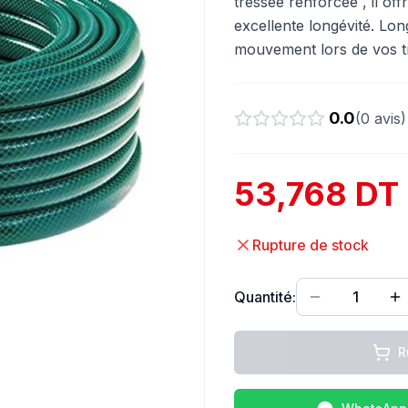
tressée renforcée , il of
excellente longévité. Lon
mouvement lors de vos t
0.0
(
0
avis)
53,768 DT
Rupture de stock
Quantité:
1
R