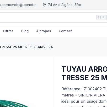
.commercial@topnet.tn
74 Av. d'Algérie, Sfax
Ctrl
Offres
Blog
À propos
Contact
IO/RIVIERA
| EGM.tn - Tunisie
RESSE 25 METRE SIRIO/RIVIERA
TUYAU ARRO
TRESSE 25 M
Référence : 71002402 Tu
mètres – SIRIO/RIVIERA 
idéal pour un usage dome