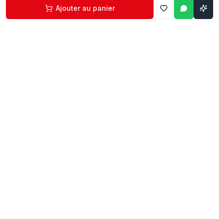
Ajouter au panier
Contact
Liens rapides
74 229 225
Accueil
29 524 102
Boutique
egm.commercial@topnet.tn
À propos
74 Av. d'Algérie, Sfax
Contact
Mon compte