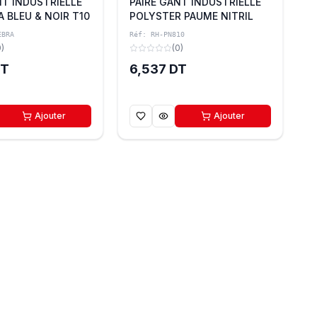
NT INDUSTRIELLE
PAIRE GANT INDUSTRIELLE
A BLEU & NOIR T10
POLYSTER PAUME NITRIL
PN810 GRIS & NOIR T10
EBRA
Réf:
RH-PN810
BEYBI
0
)
(
0
)
DT
6,537 DT
Ajouter
Ajouter