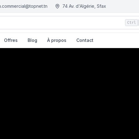
.commercial@topnet.tn
74 Av. d'Algérie, Sfax
Ctrl
Offres
Blog
À propos
Contact