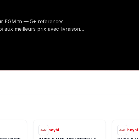
sur EGM.tn — 5+ references
i aux meilleurs prix avec livraison
beybi
beybi