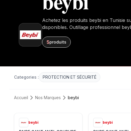
beybi
Achetez les produits beybi en Tunisie 
disponibles. Outillage professionnel beyb
rapide.
5
produit
s
Categories :
PROTECTION ET SÉCURITÉ
Accueil
Nos Marques
beybi
beybi
beybi