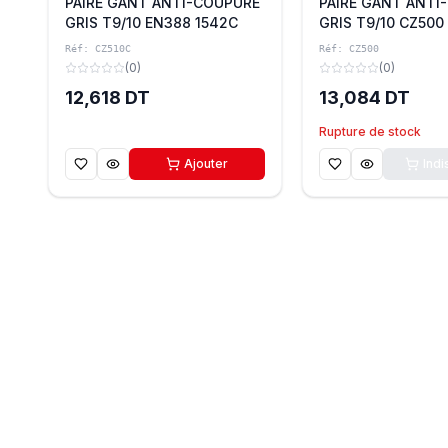
PAIRE GANT ANTI-COUPURE
PAIRE GANT ANTI
GRIS T9/10 EN388 1542C
GRIS T9/10 CZ500
CUT C CZ510C BEYBI
Réf:
CZ510C
Réf:
CZ500
(
0
)
(
0
)
12,618 DT
13,084 DT
Rupture de stock
Ajouter
Indi