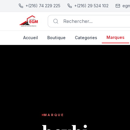
+(216) 74 229 225
+(216) 29 524 102
egm
Rechercher...
Marques
Accueil
Boutique
Categories
MARQUE