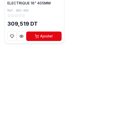
ELECTRIQUE 16" 405MM
2000W 220V HUMHON
Réf:
BES-405
309,519 DT
Ajouter