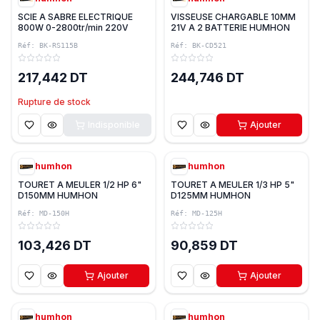
SCIE A SABRE ELECTRIQUE
VISSEUSE CHARGABLE 10MM
800W 0-2800tr/min 220V
21V A 2 BATTERIE HUMHON
HUMHON
Réf:
BK-RS115B
Réf:
BK-CD521
217,442 DT
244,746 DT
Rupture de stock
Indisponible
Ajouter
humhon
humhon
TOURET A MEULER 1/2 HP 6"
TOURET A MEULER 1/3 HP 5"
D150MM HUMHON
D125MM HUMHON
Réf:
MD-150H
Réf:
MD-125H
103,426 DT
90,859 DT
Ajouter
Ajouter
humhon
humhon