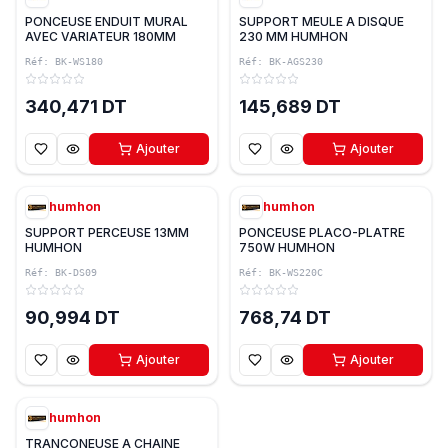
PONCEUSE ENDUIT MURAL
SUPPORT MEULE A DISQUE
AVEC VARIATEUR 180MM
230 MM HUMHON
900W HUMHON
Réf:
BK-WS180
Réf:
BK-AGS230
340,471 DT
145,689 DT
Ajouter
Ajouter
humhon
humhon
SUPPORT PERCEUSE 13MM
PONCEUSE PLACO-PLATRE
HUMHON
750W HUMHON
Réf:
BK-DS09
Réf:
BK-WS220C
90,994 DT
768,74 DT
Ajouter
Ajouter
humhon
TRANCONEUSE A CHAINE