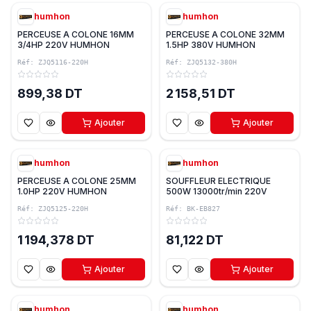
humhon
humhon
PERCEUSE A COLONE 16MM
PERCEUSE A COLONE 32MM
3/4HP 220V HUMHON
1.5HP 380V HUMHON
Réf:
ZJQ5116-220H
Réf:
ZJQ5132-380H
899,38 DT
2 158,51 DT
Ajouter
Ajouter
humhon
humhon
PERCEUSE A COLONE 25MM
SOUFFLEUR ELECTRIQUE
1.0HP 220V HUMHON
500W 13000tr/min 220V
HUMHON
Réf:
ZJQ5125-220H
Réf:
BK-EB827
1 194,378 DT
81,122 DT
Ajouter
Ajouter
humhon
humhon