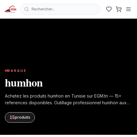
Rechercher...
MARQUE
humhon
Achetez les produits humhon en Tunisie sur EGM.tn — 15+
references disponibles. Outillage professionnel humhon aux
meilleurs prix avec livraison rapide.
15
produit
s