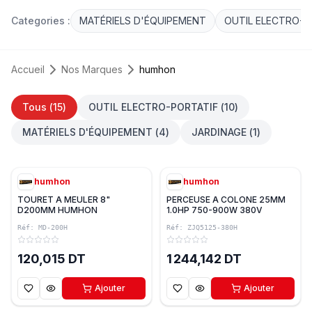
Categories :
MATÉRIELS D'ÉQUIPEMENT
OUTIL ELECTRO-P
Accueil
Nos Marques
humhon
Tous (
15
)
OUTIL ELECTRO-PORTATIF
(
10
)
MATÉRIELS D'ÉQUIPEMENT
(
4
)
JARDINAGE
(
1
)
humhon
humhon
TOURET A MEULER 8"
PERCEUSE A COLONE 25MM
D200MM HUMHON
1.0HP 750-900W 380V
HUMHON
Réf:
MD-200H
Réf:
ZJQ5125-380H
120,015 DT
1 244,142 DT
Ajouter
Ajouter