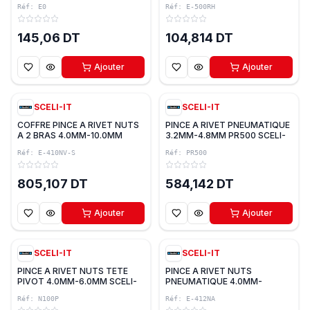
Réf:
E0
Réf:
E-500RH
145,06 DT
104,814 DT
Ajouter
Ajouter
SCELI-IT
SCELI-IT
COFFRE PINCE A RIVET NUTS
PINCE A RIVET PNEUMATIQUE
A 2 BRAS 4.0MM-10.0MM
3.2MM-4.8MM PR500 SCELI-
SCELI-IT
IT
Réf:
E-410NV-S
Réf:
PR500
805,107 DT
584,142 DT
Ajouter
Ajouter
SCELI-IT
SCELI-IT
PINCE A RIVET NUTS TETE
PINCE A RIVET NUTS
PIVOT 4.0MM-6.0MM SCELI-
PNEUMATIQUE 4.0MM-
IT
12.0MM SCELI-IT
Réf:
N100P
Réf:
E-412NA