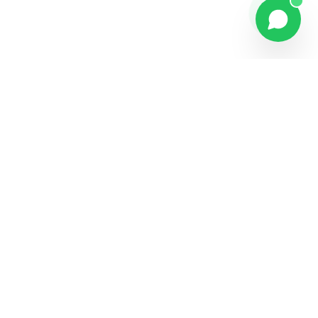
Contact
Liens rapides
74 229 225
Accueil
29 524 102
Boutique
egm.commercial@topnet.tn
À propos
74 Av. d'Algérie, Sfax
Contact
Mon compte