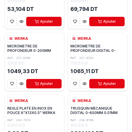
53,104 DT
69,794 DT
Ajouter
Ajouter
WERKA
WERKA
MICROMETRE DE
MICROMETRE DE
PROFONDEUR 0-200MM
PROFONDEUR DIGITAL 0-
0.01MM WERKA
150MM 0.001MM WERKA
Réf:
217-6209
Réf:
217-6254
1 049,33 DT
1 065,11 DT
Ajouter
Ajouter
WERKA
WERKA
REGLE PLATE EN INOX EN
TRUSQUIN MECANIQUE
POUCE 6"X13X0.5" WERKA
DIGITAL 0-600MM 0.01MM
WERKA
Réf:
241-7374
Réf:
216-8708