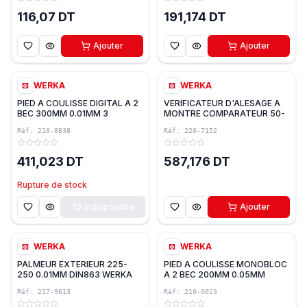
116,07 DT
191,174 DT
Ajouter
Ajouter
WERKA
WERKA
PIED A COULISSE DIGITAL A 2
VERIFICATEUR D'ALESAGE A
BEC 300MM 0.01MM 3
MONTRE COMPARATEUR 50-
BOUTON WERKA
160 0.01mm WERKA
Réf:
210-8838
Réf:
220-7152
411,023 DT
587,176 DT
Rupture de stock
Indisponible
Ajouter
WERKA
WERKA
PALMEUR EXTERIEUR 225-
PIED A COULISSE MONOBLOC
250 0.01MM DIN863 WERKA
A 2 BEC 200MM 0.05MM
WERKA
Réf:
217-9613
Réf:
210-0023