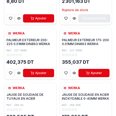
8,80 DT
2 301,163 DT
Rupture de stock
Ajouter
Indisponible
WERKA
WERKA
PALMEUR EXTERIEUR 200-
PALMEUR EXTERIEUR 175-200
225 0.01MM DIN863 WERKA
0.01MM DIN863 WERKA
Réf:
217-9606
Réf:
217-9590
402,375 DT
355,037 DT
Ajouter
Ajouter
WERKA
WERKA
JAUGE DE SOUDAGE DE
JAUGE DE SOUDAGE EN ACIER
TUYAUX EN ACIER
INOXYDABLE 0-40MM WERKA
INOXYDABLE WERKA
Réf:
269-01
Réf:
269-040