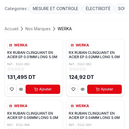
Categories :
MESURE ET CONTROLE
ÉLECTRICITÉ
SOUD
Accueil
Nos Marques
WERKA
WERKA
WERKA
RX RUBAN CLINQUANT EN
RX RUBAN CLINQUANT EN
ACIER EP 0.01MM LONG 5.0M
ACIER EP 0.02MM LONG 5.0M
WERKA
WERKA
Réf:
5122-001
Réf:
5122-002
131,495 DT
124,92 DT
Ajouter
Ajouter
WERKA
WERKA
RX RUBAN CLINQUANT EN
RX RUBAN CLINQUANT EN
ACIER EP 0.06MM LONG 5.0M
ACIER EP 0.04MM LONG 5.0M
WERKA
WERKA
Réf:
5122-006
Réf:
5122-004