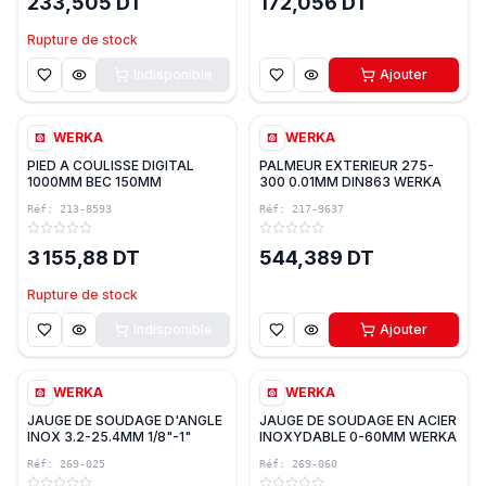
233,505 DT
172,056 DT
Rupture de stock
Indisponible
Ajouter
WERKA
WERKA
PIED A COULISSE DIGITAL
PALMEUR EXTERIEUR 275-
1000MM BEC 150MM
300 0.01MM DIN863 WERKA
0.01MM/0.0005″ WERKA
Réf:
213-8593
Réf:
217-9637
3 155,88 DT
544,389 DT
Rupture de stock
Indisponible
Ajouter
WERKA
WERKA
JAUGE DE SOUDAGE D'ANGLE
JAUGE DE SOUDAGE EN ACIER
INOX 3.2-25.4MM 1/8"-1"
INOXYDABLE 0-60MM WERKA
WERKA
Réf:
269-025
Réf:
269-060