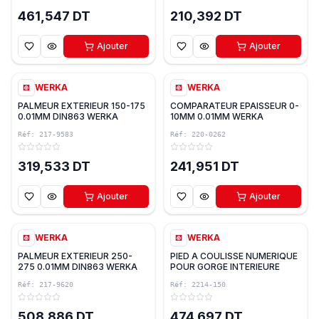
461,547 DT
210,392 DT
Ajouter
Ajouter
WERKA
WERKA
PALMEUR EXTERIEUR 150-175
COMPARATEUR EPAISSEUR 0-
0.01MM DIN863 WERKA
10MM 0.01MM WERKA
Réf:
217-9583
Réf:
220-0262
319,533 DT
241,951 DT
Ajouter
Ajouter
WERKA
WERKA
PALMEUR EXTERIEUR 250-
PIED A COULISSE NUMERIQUE
275 0.01MM DIN863 WERKA
POUR GORGE INTERIEURE
150MM IP54 WERKA
Réf:
217-9620
Réf:
2214-150
508,886 DT
474,697 DT