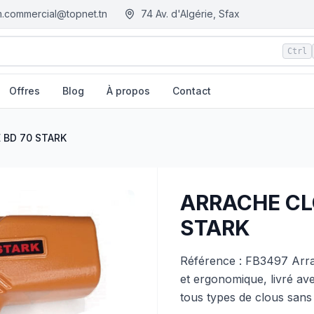
.commercial@topnet.tn
74 Av. d'Algérie, Sfax
Ctrl
Offres
Blog
À propos
Contact
- Tunisie
 BD 70 STARK
ARRACHE CL
STARK
Référence : FB3497 Arr
et ergonomique, livré av
tous types de clous sans 