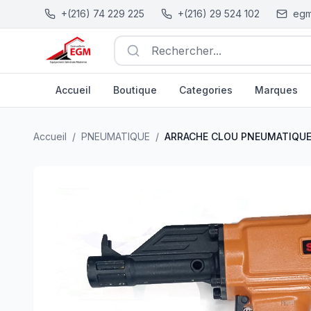
+(216) 74 229 225
+(216) 29 524 102
egm
Rechercher...
Accueil
Boutique
Categories
Marques
ARRACHE CLOU PNEUMATIQUE BD 70 STARK
| EGM.tn 
Accueil
/
PNEUMATIQUE
/
ARRACHE CLOU PNEUMATIQUE