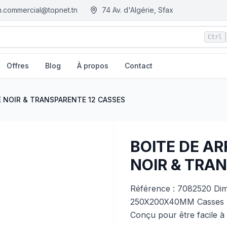
.commercial@topnet.tn
74 Av. d'Algérie, Sfax
Ctrl
Offres
Blog
À propos
Contact
ARENTE 12 CASSES
| EGM.tn - Tunisie
 NOIR & TRANSPARENTE 12 CASSES
BOITE DE A
NOIR & TRA
Référence : 7082520 Dim
250X200X40MM Casses : 1
Conçu pour être facile à