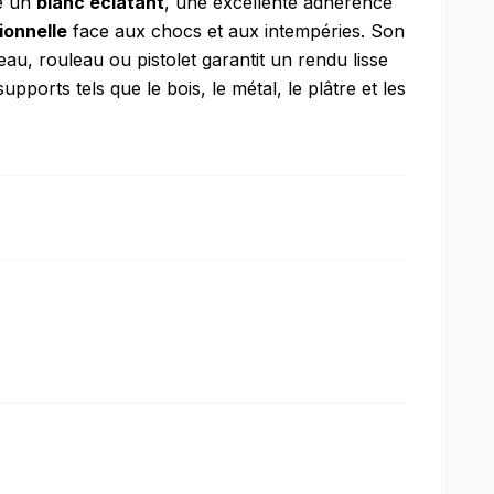
re un
blanc éclatant
, une excellente adhérence
ionnelle
face aux chocs et aux intempéries. Son
eau, rouleau ou pistolet garantit un rendu lisse
pports tels que le bois, le métal, le plâtre et les