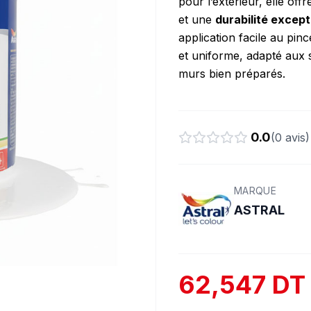
pour l’extérieur, elle off
et une
durabilité except
application facile au pinc
et uniforme, adapté aux su
murs bien préparés.
0.0
(
0
avis)
MARQUE
ASTRAL
62,547 DT