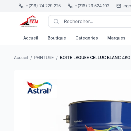
+(216) 74 229 225
+(216) 29 524 102
egm
Rechercher...
Accueil
Boutique
Categories
Marques
BOITE LAQUEE CELLUC BLANC 4KG ASTRAL
| EGM.tn - 
Accueil
/
PEINTURE
/
BOITE LAQUEE CELLUC BLANC 4KG