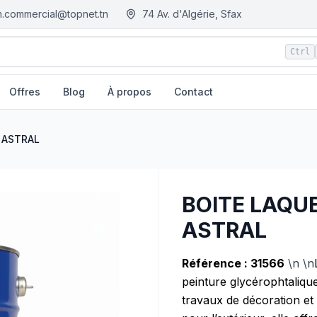
.commercial@topnet.tn
74 Av. d'Algérie, Sfax
Ctrl
Offres
Blog
À propos
Contact
Tunisie
 ASTRAL
BOITE LAQU
ASTRAL
Référence : 31566
\n \n
peinture glycérophtalique
travaux de décoration et