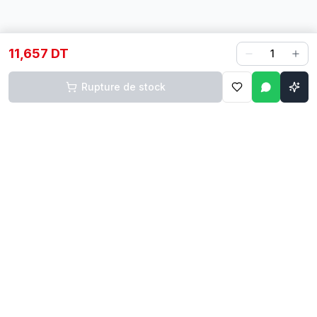
11,657 DT
1
Rupture de stock
Contact
Liens rapides
74 229 225
Accueil
29 524 102
Boutique
egm.commercial@topnet.tn