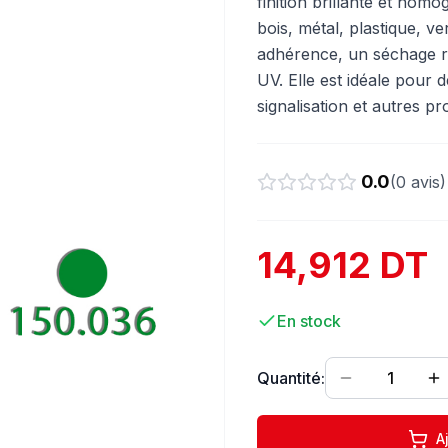
finition brillante et hom
bois, métal, plastique, v
adhérence, un séchage ra
UV. Elle est idéale pour 
signalisation et autres p
0.0
(
0
avis)
14,912 DT
En stock
Quantité:
1
A