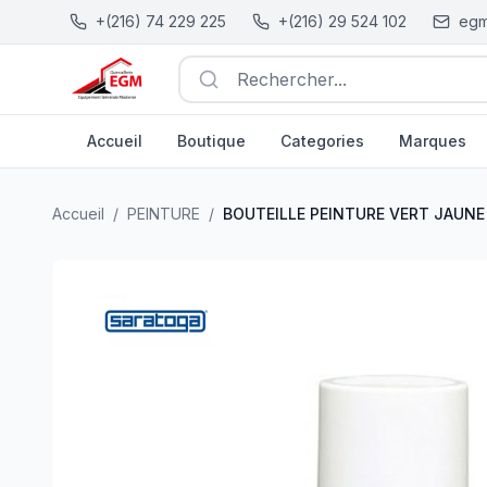
+(216) 74 229 225
+(216) 29 524 102
egm
Rechercher...
Accueil
Boutique
Categories
Marques
BOUTEILLE PEINTURE VERT JAUNE 400 ML 150.036 S
Accueil
/
PEINTURE
/
BOUTEILLE PEINTURE VERT JAUNE