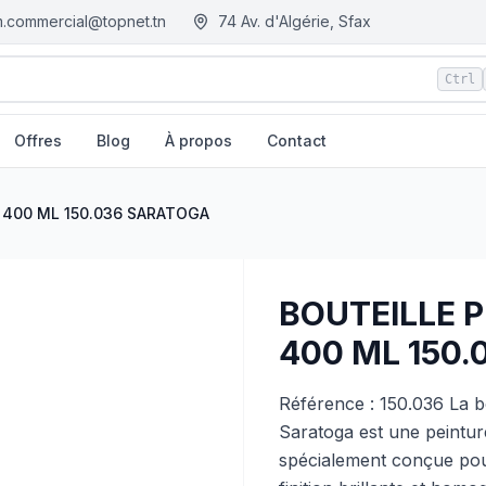
.commercial@topnet.tn
74 Av. d'Algérie, Sfax
Ctrl
Offres
Blog
À propos
Contact
ARATOGA
| EGM.tn - Tunisie
 400 ML 150.036 SARATOGA
BOUTEILLE 
400 ML 150
Référence : 150.036 La b
Saratoga est une peintur
spécialement conçue pour