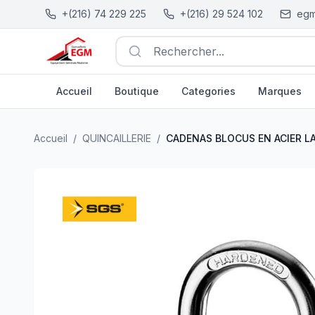
+(216) 74 229 225
+(216) 29 524 102
egm
Rechercher...
Accueil
Boutique
Categories
Marques
CADENAS BLOCUS EN ACIER LAITONNÉ 32MM SGS
| EG
Accueil
/
QUINCAILLERIE
/
CADENAS BLOCUS EN ACIER 