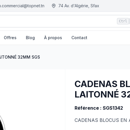
.commercial@topnet.tn
74 Av. d'Algérie, Sfax
Ctrl
Offres
Blog
À propos
Contact
M.tn - Tunisie
LAITONNÉ 32MM SGS
CADENAS BL
LAITONNÉ 3
Référence : SGS1342
CADENAS BLOCUS EN 