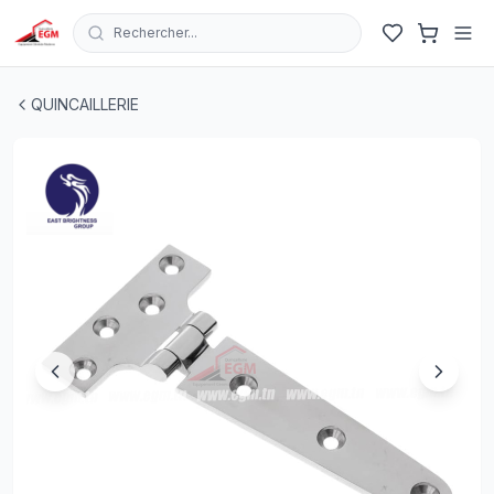
Rechercher...
CHARNIERE A SANGLE EN T EN INOX L100MM X B54M
QUINCAILLERIE