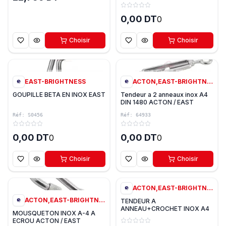
0,00 DT
0
Choisir
Choisir
0
0
EAST-BRIGHTNESS
ACTON,EAST-BRIGHTNESS
GOUPILLE BETA EN INOX EAST
Tendeur a 2 anneaux inox A4
DIN 1480 ACTON / EAST
Réf:
S0456
Réf:
64933
0,00 DT
0,00 DT
0
0
Choisir
Choisir
7
variantes
0
ACTON,EAST-BRIGHTNESS
ACTON,EAST-BRIGHTNESS
TENDEUR A
ANNEAU+CROCHET INOX A4
MOUSQUETON INOX A-4 A
DIN1480 ACTON / EAST
ECROU ACTON / EAST