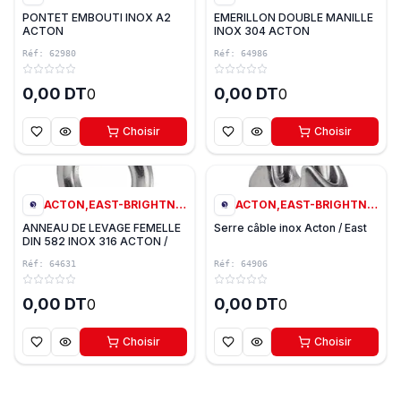
PONTET EMBOUTI INOX A2
EMERILLON DOUBLE MANILLE
ACTON
INOX 304 ACTON
Réf:
62980
Réf:
64986
0,00 DT
0,00 DT
0
0
Choisir
Choisir
0
0
ACTON,EAST-BRIGHTNESS
ACTON,EAST-BRIGHTNESS
ANNEAU DE LEVAGE FEMELLE
Serre câble inox Acton / East
DIN 582 INOX 316 ACTON /
EAST
Réf:
64631
Réf:
64906
0,00 DT
0,00 DT
0
0
Choisir
Choisir