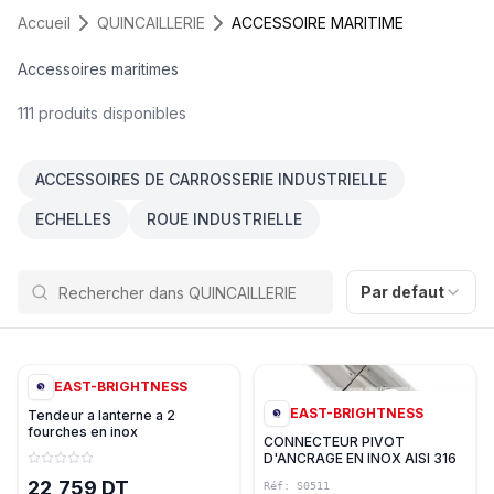
ACCESSOIRE MARITIME
Accueil
QUINCAILLERIE
ACCESSOIRE MARITIME
Accessoires maritimes
111
produits disponibles
ACCESSOIRES DE CARROSSERIE INDUSTRIELLE
ECHELLES
ROUE INDUSTRIELLE
Par defaut
7
variantes
0
EAST-BRIGHTNESS
EAST-BRIGHTNESS
Tendeur a lanterne a 2
fourches en inox
CONNECTEUR PIVOT
D'ANCRAGE EN INOX AISI 316
EAST
22,759 DT
Réf:
S0511