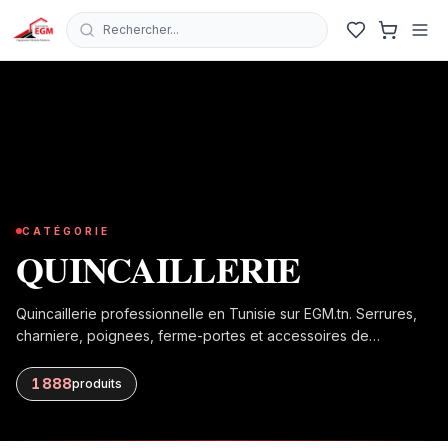
Rechercher...
CATÉGORIE
QUINCAILLERIE
Quincaillerie professionnelle en Tunisie sur EGM.tn. Serrures,
charniere, poignees, ferme-portes et accessoires de
quincaillerie. Large choix pour menuiserie, batiment et
amenagement.
1 888
produit
s