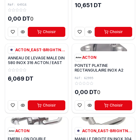
10,651 DT
Réf:
64916
0,00 DT
0
Choisir
Choisir
7
variantes
0
ACTON,EAST-BRIGHTNESS
ACTON
ANNEAU DE LEVAGE MALE DIN
580 INOX 316 ACTON / EAST
PONTET PLATINE
RECTANGULAIRE INOX A2
ACTON
6,069 DT
Réf:
62995
0,00 DT
0
Choisir
Choisir
0
0
ACTON
ACTON,EAST-BRIGHTNESS
EMERILLON DOUBLE
MANILLE DROITE EN INOX 304