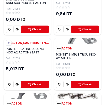
ANNEAUX INOX 304 ACTON
Réf:
62994
Réf:
64984
9,84 DT
0,00 DT
0
Choisir
Choisir
4
variantes
0
ACTON,EAST-BRIGHTNESS
ACTON
PONTET PLATINE OBLONG
INOX A2 ACTON / EAST
PONTET SIMPLE TROU INOX
A2 ACTON
Réf:
62993
Réf:
62981
5,917 DT
0,00 DT
0
Choisir
Choisir
0
0
ACTON
ACTON