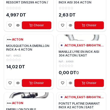
RESSORT DIN5299 ACTON /
INOX AISI 304 ACTON
EAST
4,997 DT
2,63 DT
Choisir
Choisir
2
variantes
0
ACTON
ACTON,EAST-BRIGHTNESS
MOUSQUETON A EMERILLON
INOX A-4 ACTON
MANILLE LYRE EN INOX AISI
304 ACTON / EAST
Réf:
64922
Réf:
64969
14,02 DT
0,00 DT
0
Choisir
Choisir
3
variantes
0
ACTON,EAST-BRIGHTNESS
ACTON
PONTET PLATINE DIAMANT
INOX A2 ACTON / EAST
EMERILLON DOUBLE