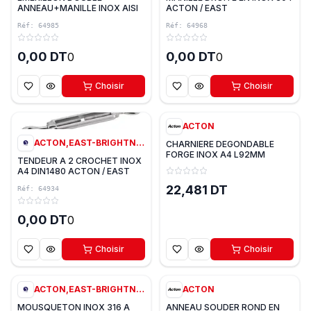
ANNEAU+MANILLE INOX AISI
ACTON / EAST
304 ACTON
Réf:
64985
Réf:
64968
0,00 DT
0,00 DT
0
0
Choisir
Choisir
2
variantes
0
ACTON
ACTON,EAST-BRIGHTNESS
CHARNIERE DEGONDABLE
FORGE INOX A4 L92MM
TENDEUR A 2 CROCHET INOX
ACTON
A4 DIN1480 ACTON / EAST
22,481 DT
Réf:
64934
0,00 DT
0
Choisir
Choisir
6
variantes
3
variantes
ACTON,EAST-BRIGHTNESS
ACTON
MOUSQUETON INOX 316 A
ANNEAU SOUDER ROND EN