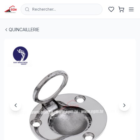
Rechercher...
poignée de levage affleurante ronde en inox D50MM EAS
QUINCAILLERIE