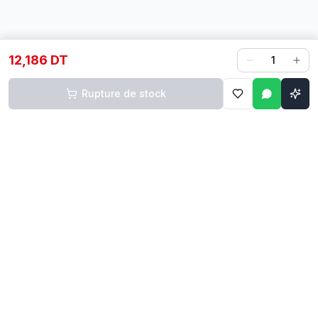
12,186 DT
1
Rupture de stock
Contact
Liens rapides
74 229 225
Accueil
29 524 102
Boutique
egm.commercial@topnet.tn