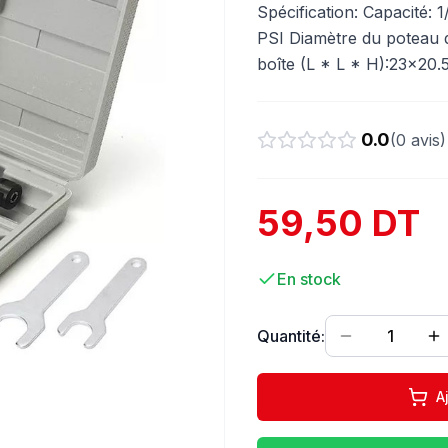
Spécification: Capacité: 
PSI Diamètre du poteau d
boîte (L * L * H):23×20.
0.0
(
0
avis)
59,50 DT
En stock
Quantité:
1
A