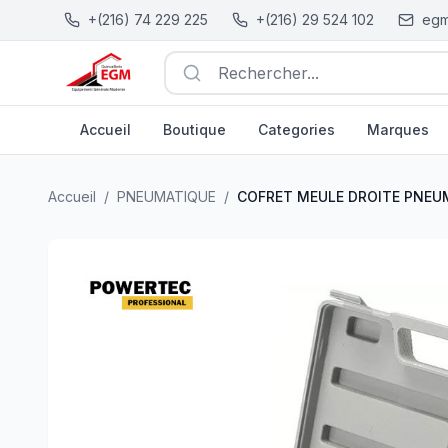
+(216) 74 229 225
+(216) 29 524 102
egm
Rechercher...
Accueil
Boutique
Categories
Marques
COFRET MEULE DROITE PNEUMATIQUE 1/4" 15PCS P
Accueil
/
PNEUMATIQUE
/
COFRET MEULE DROITE PNEUM