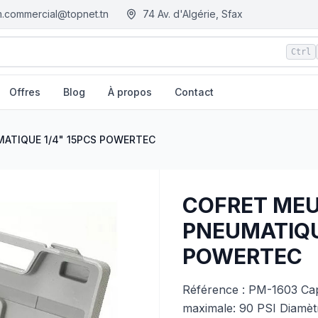
.commercial@topnet.tn
74 Av. d'Algérie, Sfax
Ctrl
Offres
Blog
À propos
Contact
OWERTEC
| EGM.tn - Tunisie
ATIQUE 1/4" 15PCS POWERTEC
COFRET MEU
PNEUMATIQU
POWERTEC
Référence : PM-1603 Capa
maximale: 90 PSI Diamètr