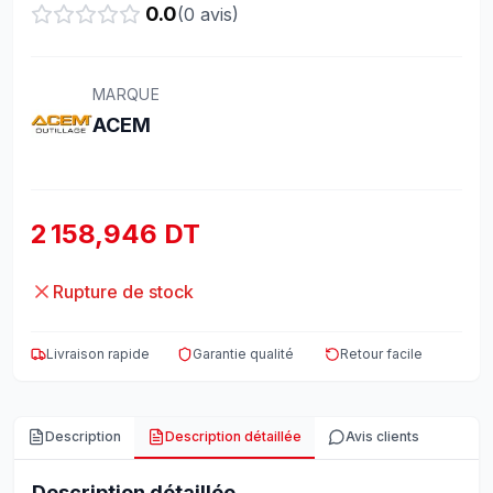
0.0
(
0
avis)
MARQUE
ACEM
2 158,946 DT
Rupture de stock
Livraison rapide
Garantie qualité
Retour facile
Description
Description détaillée
Avis clients
Description détaillée