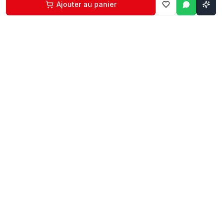
Ajouter au panier
Contact
Liens rapides
74 229 225
Accueil
29 524 102
Boutique
egm.commercial@topnet.tn
À propos
74 Av. d'Algérie, Sfax
Contact
Mon compte
Explorer