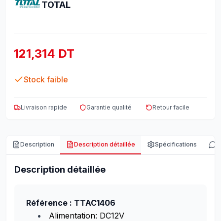
TOTAL
121,314 DT
Stock faible
Livraison rapide
Garantie qualité
Retour facile
Description
Description détaillée
Spécifications
A
Description détaillée
Référence : TTAC1406
Alimentation: DC12V