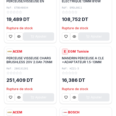
PERCEUSE/VISSEUSE EN
ELECTRIQUE 13MM 810W
TUSSIE 290X190MM EMTOP
EMTOP
Réf:
ETBG48034
Réf:
EMDL0811
19,489 DT
108,752 DT
Rupture de stock
Rupture de stock
Ajouter
Ajouter
ACEM
E
EGM Tunisie
PERCEUSE VISSEUSE CHARG
MANDRIN PERCEUSE A CLE
BRUSHLESS 20V 2.0Ah 70NM
+ADAPTATEUR 1.5-13MM
CD70 AVEC CHARGEUR & 1
FILETE 1/2-20 UNF G.Z
Réf:
280131201
Réf:
HZ21-5
BATTERIE ACEM
251,409 DT
16,386 DT
Rupture de stock
Rupture de stock
Ajouter
Ajouter
ACEM
BOSCH