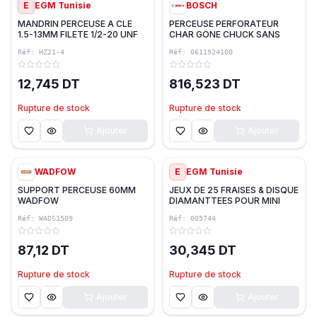
E
EGM Tunisie
BOSCH
MANDRIN PERCEUSE A CLE
PERCEUSE PERFORATEUR
1.5-13MM FILETE 1/2-20 UNF
CHAR GONE CHUCK SANS
G.Z
CHARG & BATTERIE GBH 18V-
Réf:
HZ21-4
Réf:
0611924100
22X 2.0J BOSCH
12,745 DT
816,523 DT
Rupture de stock
Rupture de stock
Ajouter
Ajouter
WADFOW
E
EGM Tunisie
SUPPORT PERCEUSE 60MM
JEUX DE 25 FRAISES & DISQUE
WADFOW
DIAMANTTEES POUR MINI
PERCEUSE G.Z
Réf:
WADS1509
Réf:
005744
87,12 DT
30,345 DT
Rupture de stock
Rupture de stock
Ajouter
Ajouter