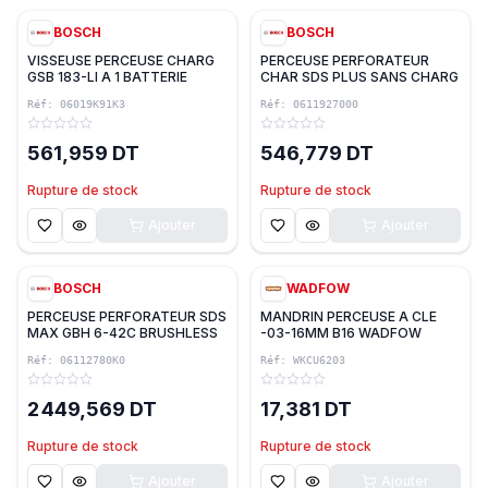
BOSCH
BOSCH
VISSEUSE PERCEUSE CHARG
PERCEUSE PERFORATEUR
GSB 183-LI A 1 BATTERIE
CHAR SDS PLUS SANS CHARG
2.0Ah 18V 1650 t/min
& BATTERIE GBH 18V-18 1.5J
Réf:
06019K91K3
Réf:
0611927000
21/56/60-Nm AVEC COFRET
BOSCH
BOSCH
561,959 DT
546,779 DT
Rupture de stock
Rupture de stock
Ajouter
Ajouter
BOSCH
WADFOW
PERCEUSE PERFORATEUR SDS
MANDRIN PERCEUSE A CLE
MAX GBH 6-42C BRUSHLESS
-03-16MM B16 WADFOW
1300W 9J + 2 FORET D16 & 25
Réf:
06112780K0
Réf:
WKCU6203
BOSCH
2 449,569 DT
17,381 DT
Rupture de stock
Rupture de stock
Ajouter
Ajouter