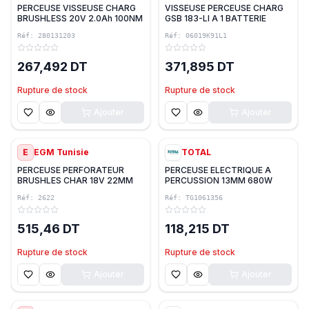
PERCEUSE VISSEUSE CHARG
VISSEUSE PERCEUSE CHARG
BRUSHLESS 20V 2.0Ah 100NM
GSB 183-LI A 1 BATTERIE
CD100 AVEC CHARGEUR & 1
2.0Ah 18V 1650 t/min
Réf:
280131203
Réf:
06019K91L1
BATTERIE ACEM
21/56/60-Nm BOSCH
267,492 DT
371,895 DT
Rupture de stock
Rupture de stock
Ajouter
Ajouter
E
EGM Tunisie
TOTAL
PERCEUSE PERFORATEUR
PERCEUSE ELECTRIQUE A
BRUSHLES CHAR 18V 22MM
PERCUSSION 13MM 680W
AVEC CHARG & 2 BATTERIES
TOTAL
Réf:
2622
Réf:
TG1061356
20V 4.0AH LITHUM SDS PLUS
DOBEX
515,46 DT
118,215 DT
Rupture de stock
Rupture de stock
Ajouter
Ajouter