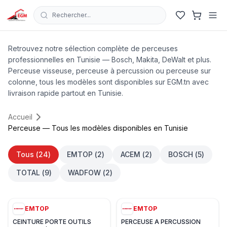
Rechercher...
Perceuse — Tous les modèles disponibles en Tunisie
Retrouvez notre sélection complète de perceuses
professionnelles en Tunisie — Bosch, Makita, DeWalt et plus.
Perceuse visseuse, perceuse à percussion ou perceuse sur
colonne, tous les modèles sont disponibles sur EGM.tn avec
livraison rapide partout en Tunisie.
Accueil
Perceuse — Tous les modèles disponibles en Tunisie
Tous (
24
)
EMTOP
(
2
)
ACEM
(
2
)
BOSCH
(
5
)
TOTAL
(
9
)
WADFOW
(
2
)
EMTOP
EMTOP
CEINTURE PORTE OUTILS
PERCEUSE A PERCUSSION