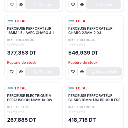
Ajouter
Ajouter
TOTAL
TOTAL
PERCEUSE PERFORATEUR
PERCEUSE PERFORATEUR
16MM 1.5J AVEC CHARG & 1
CHARG 22MM 2.0J
BATTERIE 2.0AH 20V SDS
BRUSHLESS 4.0AH 20V SDS
Réf:
TRHLI201681
Réf:
TRHLI202081
PLUS TOTAL
PLUS TOTAL
377,353 DT
546,939 DT
Rupture de stock
Rupture de stock
Ajouter
Indisponible
TOTAL
TOTAL
PERCEUSE ELECTRIQUE A
PERCEUSE PERFORATEUR
PERCUSSION 13MM 1010W
CHARG 18MM 1.8J BRUSHLESS
TOTAL
1 BATTERIE 2.0AH 20V SDS
Réf:
TG111136
Réf:
TRHLI201881
PLUS TOTAL
267,885 DT
418,716 DT