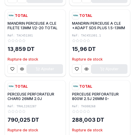
TOTAL
TOTAL
MANDRIN PERCEUSE A CLE
MANDRIN PERCEUSE A CLE
FILETE 13MM 1/2-20 TOTAL
+ADAPT SDS PLUS 1.5-13MM
1/2-20 TOTAL
Réf:
TAC451301
Réf:
TAC451301.1
13,859 DT
15,96 DT
Rupture de stock
Rupture de stock
Ajouter
Ajouter
TOTAL
TOTAL
PERCEUSE PERFORATEUR
PERCEUSE PERFORATEUR
CHARG 26MM 2.0J
800W 2.5J 26MM 0-
BRUSHLESS AVEC CHARG & 2
1100TR/MIN TOTAL
Réf:
TRHLI202287
Réf:
TH308268
BATTERIES 4.0AH 20V SDS
PLUS TOTAL
790,025 DT
288,003 DT
Rupture de stock
Rupture de stock