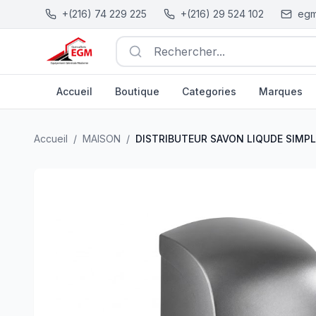
+(216) 74 229 225
+(216) 29 524 102
egm
Rechercher...
Accueil
Boutique
Categories
Marques
DISTRIBUTEUR SAVON LIQUDE SIMPLE GRIS 300ML G.
Accueil
/
MAISON
/
DISTRIBUTEUR SAVON LIQUDE SIMPL