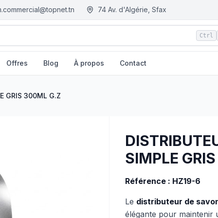
.commercial@topnet.tn
74 Av. d'Algérie, Sfax
Ctrl
Offres
Blog
À propos
Contact
Z
| EGM.tn - Tunisie
E GRIS 300ML G.Z
DISTRIBUTE
SIMPLE GRIS
Référence :
HZ19-6
Le
distributeur de savon
élégante pour maintenir 