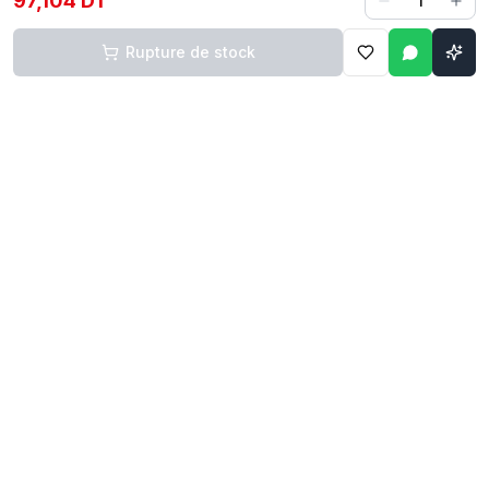
97,104 DT
1
Rupture de stock
Contact
Liens rapides
74 229 225
Accueil
29 524 102
Boutique
egm.commercial@topnet.tn
À propos
74 Av. d'Algérie, Sfax
Contact
Mon compte