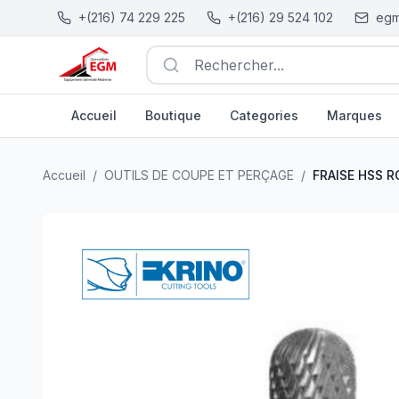
+(216) 74 229 225
+(216) 29 524 102
egm
Rechercher...
Accueil
Boutique
Categories
Marques
FRAISE HSS ROTATIVE CYLANDRIQUE A BOUT ROND Z
Accueil
/
OUTILS DE COUPE ET PERÇAGE
/
FRAISE HSS 