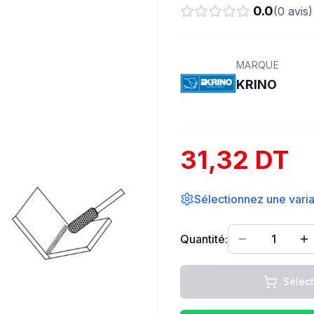
0.0
(
0
avis)
MARQUE
KRINO
31,32 DT
Sélectionnez une varian
Quantité:
1
Sélec