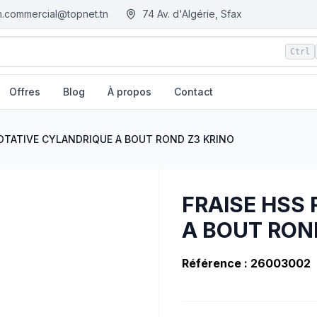
.commercial@topnet.tn
74 Av. d'Algérie, Sfax
Ctrl
Offres
Blog
À propos
Contact
3 KRINO
| EGM.tn - Tunisie
ROTATIVE CYLANDRIQUE A BOUT ROND Z3 KRINO
FRAISE HSS
A BOUT RON
Référence : 26003002