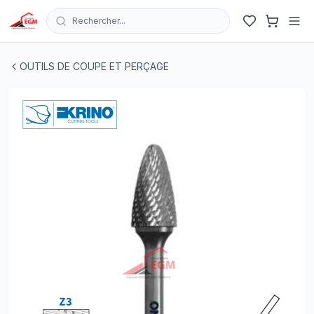
Rechercher...
FRAISE HSS ROTATIVE FLAME CONIQUE Z3 KRINO
| EGM
OUTILS DE COUPE ET PERÇAGE